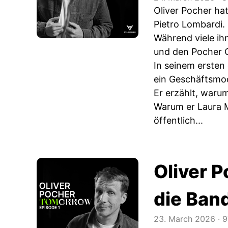
Oliver Pocher ha
Pietro Lombardi.
Während viele ih
und den Pocher Cl
In seinem ersten
ein Geschäftsmod
Er erzählt, waru
Warum er Laura M
öffentlich...
Oliver P
die Band
23. March 2026
‧
9