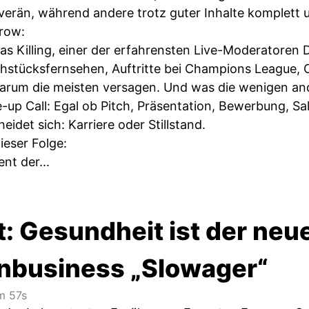
uverän, während andere trotz guter Inhalte komplett
row:
ias Killing, einer der erfahrensten Live-Moderatore
ühstücksfernsehen, Auftritte bei Champions League,
warum die meisten versagen. Und was die wenigen a
e-up Call: Egal ob Pitch, Präsentation, Bewerbung, S
eidet sich: Karriere oder Stillstand.
ieser Folge:
nt der...
: Gesundheit ist der neu
enbusiness „Slowager“
 57s