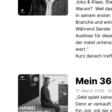
Joko & Klaas. Ste
Warum? Weil das 
In seinem ersten
Branche und erklä
Während Sender n
Auslöser für die
der meist unters
wert.“
Kurz danach treffe
Mein 36
17. March 2026
‧
97
„Geld spielt kei
Denn er verkauft 
Ein Job, mit der 