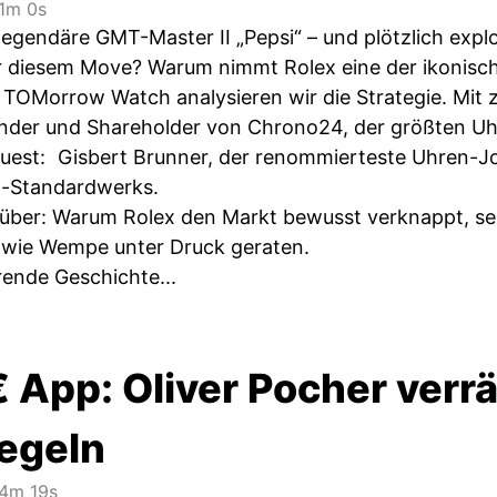
1m 0s
legendäre GMT-Master II „Pepsi“ – und plötzlich expl
r diesem Move? Warum nimmt Rolex eine der ikonisch
e TOMorrow Watch analysieren wir die Strategie. Mit 
nder und Shareholder von Chrono24, der größten Uhr
Guest: Gisbert Brunner, der renommierteste Uhren-Jou
x-Standardwerks.
über: Warum Rolex den Markt bewusst verknappt, se
 wie Wempe unter Druck geraten.
erende Geschichte...
 App: Oliver Pocher verrä
regeln
4m 19s