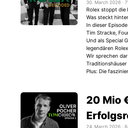
30. March 2026
‧
7
Rolex stoppt die 
Was steckt hinte
In dieser Episod
Tim Stracke, Fou
Und als Special 
legendären Role
Wir sprechen dar
Traditionshäuser
Plus: Die faszini
20 Mio €
Erfolgs
24. March 2026
‧
8