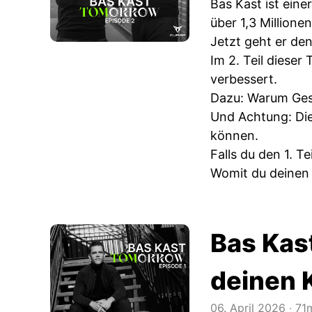
Bas Kast ist ein
über 1,3 Million
Jetzt geht er de
Im 2. Teil diese
verbessert.
Dazu: Warum Gesu
Und Achtung: Die
können.
Falls du den 1. T
Womit du deinen K
Bas Kas
deinen 
06. April 2026
‧
71