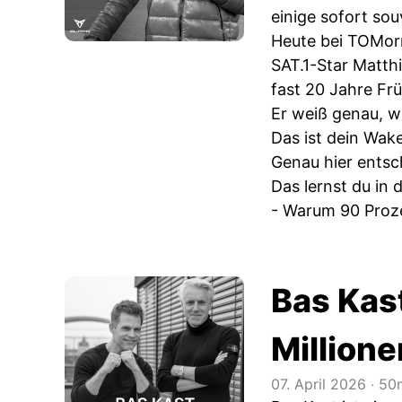
einige sofort so
Heute bei TOMor
SAT.1-Star Matth
fast 20 Jahre Fr
Er weiß genau, 
Das ist dein Wak
Genau hier entsch
Das lernst du in d
- Warum 90 Proze
Bas Kast
Million
07. April 2026
‧
50m