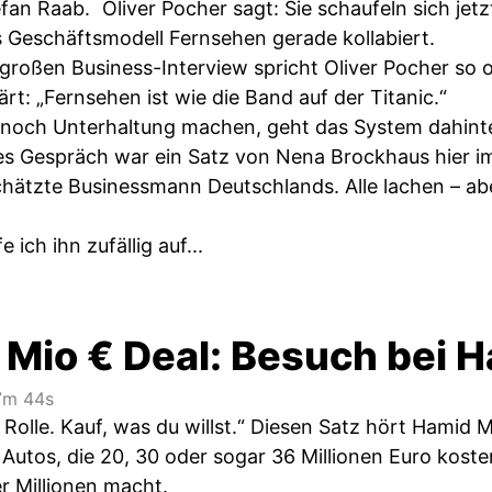
fan Raab. Oliver Pocher sagt: Sie schaufeln sich jetz
Geschäftsmodell Fernsehen gerade kollabiert.
 großen Business-Interview spricht Oliver Pocher so 
rt: „Fernsehen ist wie die Band auf der Titanic.“
och Unterhaltung machen, geht das System dahinter
ses Gespräch war ein Satz von Nena Brockhaus hier im
chätzte Businessmann Deutschlands. Alle lachen – abe
 ich ihn zufällig auf...
 Mio € Deal: Besuch bei
m 44s
ne Rolle. Kauf, was du willst.“ Diesen Satz hört Ham
Autos, die 20, 30 oder sogar 36 Millionen Euro koste
er Millionen macht.