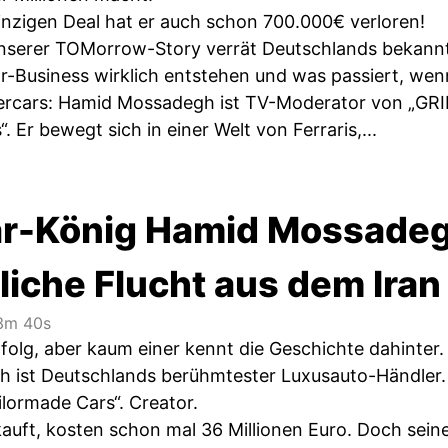
inzigen Deal hat er auch schon 700.000€ verloren!
unserer TOMorrow-Story verrät Deutschlands bekannt
-Business wirklich entstehen und was passiert, wenn 
percars: Hamid Mossadegh ist TV-Moderator von „GR
. Er bewegt sich in einer Welt von Ferraris,...
r-König Hamid Mossadeg
liche Flucht aus dem Iran
3m 40s
folg, aber kaum einer kennt die Geschichte dahinter.
 ist Deutschlands berühmtester Luxusauto-Händler.
lormade Cars“. Creator.
kauft, kosten schon mal 36 Millionen Euro. Doch sein