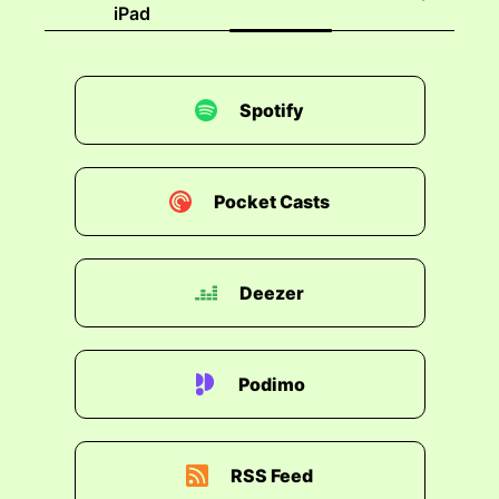
iPad
00:00:42: Deine Reputation ist so entscheidend.
00:00:45: Und da pflege ich jetzt enorm in
dieser Nische auch,
Spotify
00:00:48: in "Venture Capital", dass ich da eine
starke Reputation aufbaue.
Pocket Casts
00:00:52: Und die beste Währung eigentlich im
"Venture Capital"-Bereich
Deezer
00:00:57: ist das, was die Gründer überein
sagen.
00:00:59: Wenn die begeistert sind,
Podimo
00:01:01: dann sind auch Fonds begeistert und
alle anderen begeistert.
RSS Feed