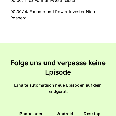
00:00:11: ex Formel 1-Weltmeister,
00:00:14: Founder und Power-Invester Nico
Rosberg.
00:00:18: Die wichtigste Währung in jedem
Geschäft, auch bei dir, Tom,
00:00:25: ist ja das, was Leute über dich sagen,
00:00:28: wenn du nicht im Raum bist.
Folge uns und verpasse keine
00:00:30: Das ist eine Reputation, deine Brand,
Episode
deine Marke.
Erhalte automatisch neue Episoden auf dein
00:00:33: Und die ist ja extrem wichtig, ob du
Endgerät.
jetzt einen Angestellter bist
00:00:37: in einem Business oder ein CEO, egal
was oder ein Entrepreneur.
iPhone oder
Android
Desktop