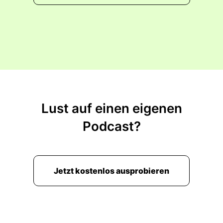
00:01:05: (Dynamische Musik)
00:01:06: Für ihn geht es wieder mal um die
Weltmeisterschaft,
00:01:12: aber diesmal nicht im Racing,
00:01:14: sondern um die WM im Investment-
Business.
Lust auf einen eigenen
00:01:17: Nico Rosberg, er geht mit einem neuen
Podcast?
Projekt an den Start.
00:01:21: Er hat Rosberg Ventures gegründet.
00:01:24: Sein Ziel, internationale Investoren mit
Jetzt kostenlos ausprobieren
den besten Start-ups
00:01:28: der Welt zusammenzubringen.